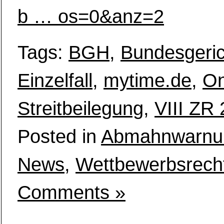
b … os=0&anz=2
Tags:
BGH
,
Bundesgeric
Einzelfall
,
mytime.de
,
On
Streitbeilegung
,
VIII ZR
Posted in
Abmahnwarnu
News
,
Wettbewerbsrech
Comments »