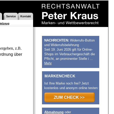
Service
Kontakt
ielzeug
NACHRICHTEN:
Widerrufs-Button
und Widerrufsbelehrung
ergeben, z.B.
Seit 19. Juni 2026 gilt für Online-
ordnung über
Shops im Verbrauchergeschäft die
Pflicht, an prominenter Stelle i ...
Mehr
MARKENCHECK
Ist Ihre Marke noch frei? Jetzt
kostenlos und anonym online testen:
Abmahnung
oder