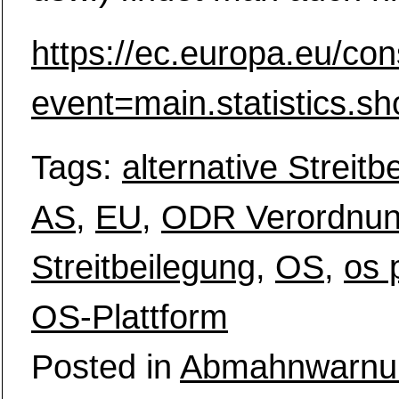
https://ec.europa.eu/co
event=main.statistics.s
Tags:
alternative Streitb
AS
,
EU
,
ODR Verordnu
Streitbeilegung
,
OS
,
os 
OS-Plattform
Posted in
Abmahnwarnu