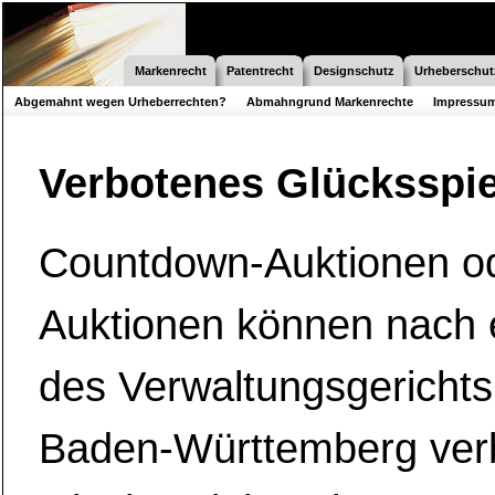
Markenrecht
Patentrecht
Designschutz
Urheberschut
Abgemahnt wegen Urheberrechten?
Abmahngrund Markenrechte
Impressum
Tell a Friend-Funktion
Verbotenes Glücksspiel
Verbotenes Glücksspie
Countdown-Auktionen od
Auktionen können nach
des Verwaltungsgerichts
Baden-Württemberg ver