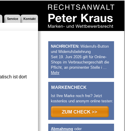
Service
Kontakt
NACHRICHTEN:
Widerrufs-Button
und Widerrufsbelehrung
Seit 19. Juni 2026 gilt für Online-
Shops im Verbrauchergeschäft die
Pflicht, an prominenter Stelle i ...
Mehr
isch ist dort
MARKENCHECK
Ist Ihre Marke noch frei? Jetzt
kostenlos und anonym online testen:
Abmahnung
oder