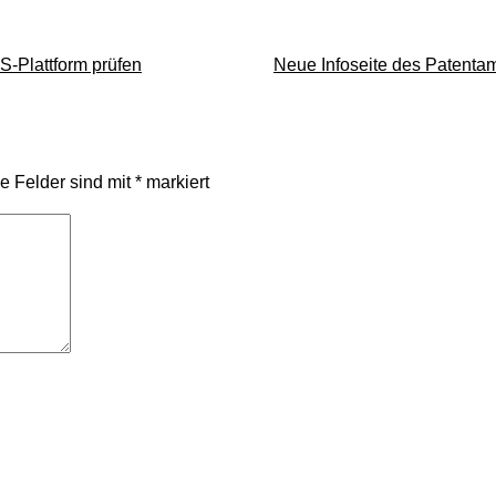
Streitbeilegung
(nur)
S-Plattform prüfen
Neue Infoseite des Patenta
im
Einzelfall
he Felder sind mit
*
markiert