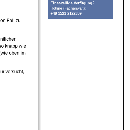
Einstweilige Verfügung?
Hotline (Fachanwalt):
+49 1521 2122359
on Fall zu
ntlichen
 so knapp wie
 (wie oben im
ur versucht,