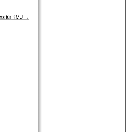
mts für KMU
→