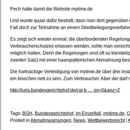
Pech hatte damit die Website mytime.de
Und wurde quasi dafür bestraft, dass man dort gegenüber
Fall doch zur Teilnahme an einem Streitbeilegungsverfahre
Es zeigt sich wieder einmal: die überbordenden Regelunge
Verbraucherschutzes erlassen werden, sollte man vorsicht
möglich halten. Denn die Regelungen sind oft so kleinteil
zweiten Satz) mit einer haarspalterischen Abmahnung best
Die hartnäckige Verteidigung von mytime.de über drei Inst
ein bisschen nett zu sein. Zum Verbraucher. Aber der darf 
http://juris.bundesgerichtshof.de/cgi-b … os=0&anz=2
Tags:
BGH
,
Bundesgerichtshof
,
im Einzelfall
,
mytime.de
,
O
Posted in
Abmahnwarnungen
,
News
,
Wettbewerbsrecht
|