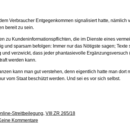
 dem Verbraucher Entgegenkommen signalisiert hatte, nämlich v
n bereit zu sein.
n zu Kundeninformationspflichten, die im Dienste eines vermei
ig und sparsam befolgen: Immer nur das Nötigste sagen; Texte
ig und verzwickt, dass jeder phantasievolle Ergänzungsversuch
raft werden kann.
anzen kann man gut verstehen, denn eigentlich hatte man dort n
nur vom Staat beschützt werden. Und sei es vor sich selbst.
nline-Streitbeilegung
,
VIII ZR 265/18
zu
Keine Kommentare
Abmahnbar: