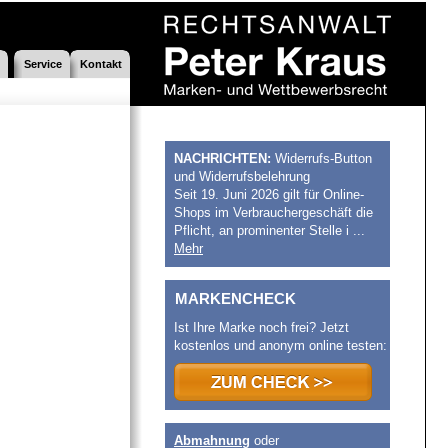
Service
Kontakt
NACHRICHTEN:
Widerrufs-Button
und Widerrufsbelehrung
Seit 19. Juni 2026 gilt für Online-
Shops im Verbrauchergeschäft die
Pflicht, an prominenter Stelle i ...
Mehr
MARKENCHECK
Ist Ihre Marke noch frei? Jetzt
kostenlos und anonym online testen:
Abmahnung
oder