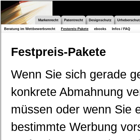
Markenrecht
Patentrecht
Designschutz
Urheberschut
Beratung im Wettbewerbsrecht
Festpreis-Pakete
ebooks
Infos / FAQ
Festpreis-Pakete
Wenn Sie sich gerade g
konkrete Abmahnung ver
müssen oder wenn Sie e
bestimmte Werbung vors