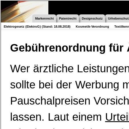
Markenrecht
Patentrecht
Designschutz
Urheberschut
Elektrogesetz (ElektroG) (Stand: 18.08.2018)
Kosmetik-Verordnung
Textilke
Verordnung über die Sicherheit von Spielzeug
Gebührenordnung für 
Wer ärztliche Leistungen
sollte bei der Werbung m
Pauschalpreisen Vorsich
lassen. Laut einem
Urtei