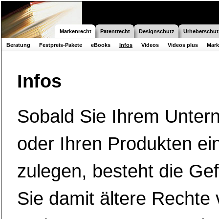
Markenrecht
Patentrecht
Designschutz
Urheberschut
Beratung
Festpreis-Pakete
eBooks
Infos
Videos
Videos plus
Mar
Infos
Sobald Sie Ihrem Unte
oder Ihren Produkten e
zulegen, besteht die Ge
Sie damit ältere Rechte