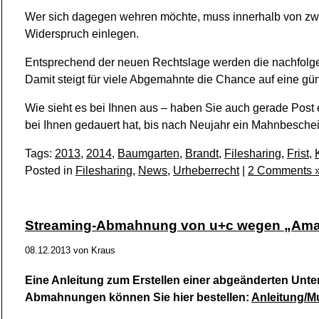
Wer sich dagegen wehren möchte, muss innerhalb von zwe
Widerspruch einlegen.
Entsprechend der neuen Rechtslage werden die nachfolg
Damit steigt für viele Abgemahnte die Chance auf eine gü
Wie sieht es bei Ihnen aus – haben Sie auch gerade Post
bei Ihnen gedauert hat, bis nach Neujahr ein Mahnbescheid
Tags:
2013
,
2014
,
Baumgarten
,
Brandt
,
Filesharing
,
Frist
,
Posted in
Filesharing
,
News
,
Urheberrecht
|
2 Comments 
Streaming-Abmahnung von u+c wegen „Ama
08.12.2013
von
Kraus
Eine Anleitung zum Erstellen einer abgeänderten Unte
Abmahnungen können Sie hier bestellen:
Anleitung/M