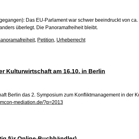
utgegangen): Das EU-Parlament war schwer beeindruckt von ca.
anders überlegt. Die Panoramafreiheit bleibt.
anoramafreiheit
,
Petition
,
Urheberrecht
Kulturwirtschaft am 16.10. in Berlin
haft Berlin das 2. Symposium zum Konfliktmanagement in der Ku
w.mcon-mediation.de/?p=2013
ig für Online-Buchhändler)