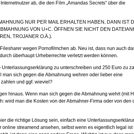
nternetnutzer ab, die den Film „Amandas Secrets“ über die
ABMAHNUNG NUR PER MAIL ERHALTEN HABEN, DANN IST 
ABMAHNUNG VON U+C. ÖFFNEN SIE NICHT DEN DATEIA
EN, TROJANER O.Ä.).
ilesharer wegen Pornofilmchen ab. Neu ist, dass nun auch d
dadurch überhaupt Urheberrechte verletzt werden können.
ne Unterlassungserklärung zu unterschreiben und 250 Euro zu za
Soll man sich gegen die Abmahnung wehren oder lieber eine
zahlen und ggf. wieviel?
Fragen hinaus. Wenn man sich gegen die Abmahnung wehrt (mit Hi
h: wird man die Kosten von der Abmahner-Firma oder von den d
hier die richtige Lösung sein, einfach eine Unterlassungserklä
 online streamend ansehen, selbst wenn es eigentlich legal is