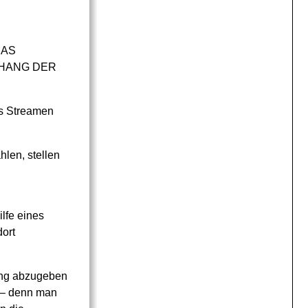
DAS
NHANG DER
as Streamen
hlen, stellen
lfe eines
ort
rung abzugeben
t – denn man