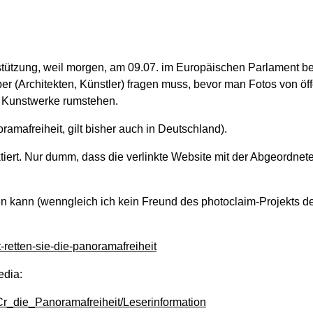
stützung, weil morgen, am 09.07. im Europäischen Parlament b
r (Architekten, Künstler) fragen muss, bevor man Fotos von öff
r Kunstwerke rumstehen.
amafreiheit, gilt bisher auch in Deutschland).
iert. Nur dumm, dass die verlinkte Website mit der Abgeordnete
ben kann (wenngleich ich kein Freund des photoclaim-Projekts de
etten-sie-die-panoramafreiheit
edia:
BCr_die_Panoramafreiheit/Leserinformation