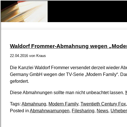
Waldorf Frommer-Abmahnung wegen „Moder
22.04.2016
von
Kraus
Die Kanzlei Waldorf Frommer versendet derzeit wieder A
Germany GmbH wegen der TV-Serie „Modern Family“. Darin
gefordert.
Diese Abmahnungen sollte man nicht unbeachtet lassen.
Tags:
Abmahnung
,
Modern Family
,
Twentieth Century Fox
Posted in
Abmahnwarnungen
,
Filesharing
,
News
,
Urheber