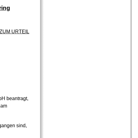
ring
ZUM URTEIL
bH beantragt,
t am
gangen sind,