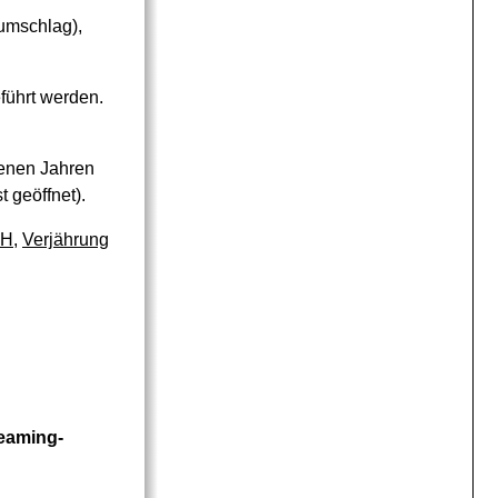
umschlag),
führt werden.
genen Jahren
 geöffnet).
bH
,
Verjährung
reaming-