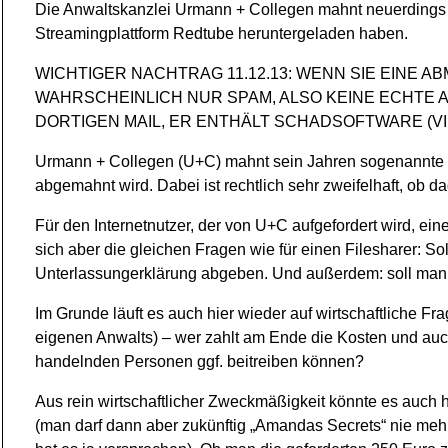
Die Anwaltskanzlei Urmann + Collegen mahnt neuerdings I
Streamingplattform Redtube heruntergeladen haben.
WICHTIGER NACHTRAG 11.12.13: WENN SIE EINE 
WAHRSCHEINLICH NUR SPAM, ALSO KEINE ECHTE 
DORTIGEN MAIL, ER ENTHÄLT SCHADSOFTWARE (VIR
Urmann + Collegen (U+C) mahnt sein Jahren sogenannte F
abgemahnt wird. Dabei ist rechtlich sehr zweifelhaft, ob 
Für den Internetnutzer, der von U+C aufgefordert wird, ei
sich aber die gleichen Fragen wie für einen Filesharer: 
Unterlassungerklärung abgeben. Und außerdem: soll man 
Im Grunde läuft es auch hier wieder auf wirtschaftliche 
eigenen Anwalts) – wer zahlt am Ende die Kosten und auc
handelnden Personen ggf. beitreiben können?
Aus rein wirtschaftlicher Zweckmäßigkeit könnte es auch 
(man darf dann aber zukünftig „Amandas Secrets“ nie mehr