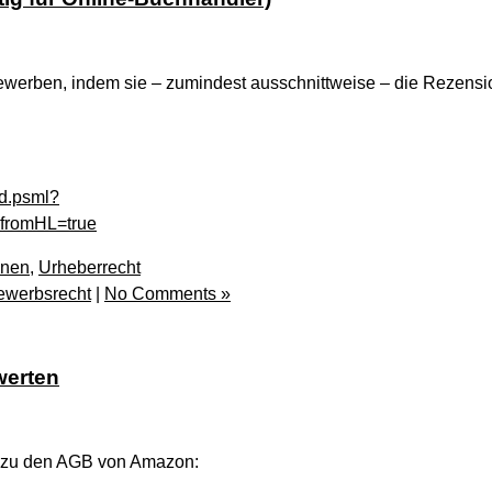
l bewerben, indem sie – zumindest ausschnittweise – die Rezens
od.psml?
fromHL=true
onen
,
Urheberrecht
ewerbsrecht
|
No Comments »
werten
ln zu den AGB von Amazon: