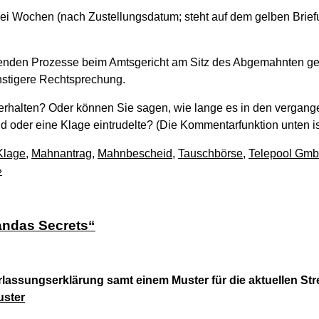
i Wochen (nach Zustellungsdatum; steht auf dem gelben Brief
enden Prozesse beim Amtsgericht am Sitz des Abgemahnten ge
nstigere Rechtsprechung.
 erhalten? Oder können Sie sagen, wie lange es in den vergan
 oder eine Klage eintrudelte? (Die Kommentarfunktion unten ist
Klage
,
Mahnantrag
,
Mahnbescheid
,
Tauschbörse
,
Telepool Gm
»
ndas Secrets“
rlassungserklärung samt einem Muster für die aktuellen St
uster