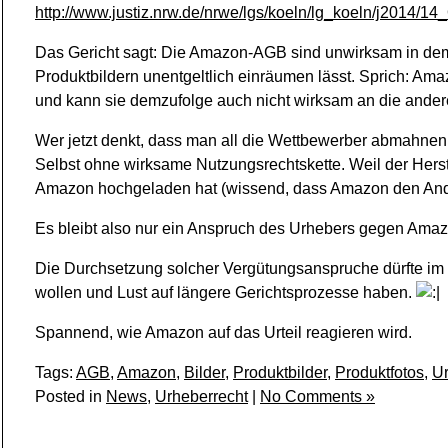
http://www.justiz.nrw.de/nrwe/lgs/koeln/lg_koeln/j2014/
Das Gericht sagt: Die Amazon-AGB sind unwirksam in de
Produktbildern unentgeltlich einräumen lässt. Sprich: Ama
und kann sie demzufolge auch nicht wirksam an die ander
Wer jetzt denkt, dass man all die Wettbewerber abmahnen d
Selbst ohne wirksame Nutzungsrechtskette. Weil der Herstel
Amazon hochgeladen hat (wissend, dass Amazon den And
Es bleibt also nur ein Anspruch des Urhebers gegen Amaz
Die Durchsetzung solcher Vergütungsanspruche dürfte im 
wollen und Lust auf längere Gerichtsprozesse haben.
Spannend, wie Amazon auf das Urteil reagieren wird.
Tags:
AGB
,
Amazon
,
Bilder
,
Produktbilder
,
Produktfotos
,
Ur
Posted in
News
,
Urheberrecht
|
No Comments »