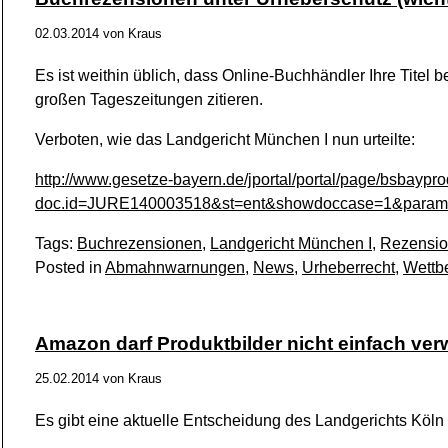
02.03.2014
von
Kraus
Es ist weithin üblich, dass Online-Buchhändler Ihre Tite
großen Tageszeitungen zitieren.
Verboten, wie das Landgericht München I nun urteilte:
http://www.gesetze-bayern.de/jportal/portal/page/bsbaypr
doc.id=JURE140003518&st=ent&showdoccase=1&param
Tags:
Buchrezensionen
,
Landgericht München I
,
Rezensi
Posted in
Abmahnwarnungen
,
News
,
Urheberrecht
,
Wettb
Amazon darf Produktbilder nicht einfach ver
25.02.2014
von
Kraus
Es gibt eine aktuelle Entscheidung des Landgerichts Kö