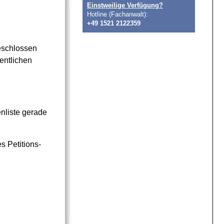
Einstweilige Verfügung?
Hotline (Fachanwalt):
+49 1521 2122359
eschlossen
entlichen
nliste gerade
s Petitions-