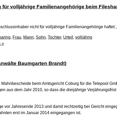
für volljährige Familienangehörige beim Filesha
chlussinhaber nicht für volljährige Familienangehörige haftet:
haring
,
Frau
,
Mann
,
Sohn
,
Tochter
,
Urteil
,
volljährig
 »
nwälte Baumgarten Brandt)
 Mahnbescheide beim Amtsgericht Coburg für die Telepool Gm
n aus dem Jahr 2010, so dass die dreijährige Verjährungsfris
e vor Jahresende 2013 und damit rechtzeitig bei Gericht einge
hnten erst im Januar 2014 eingegangen ist.