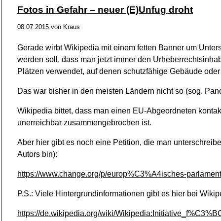
Fotos in Gefahr – neuer (E)Unfug droht
08.07.2015
von
Kraus
Gerade wirbt Wikipedia mit einem fetten Banner um Unter
werden soll, dass man jetzt immer den Urheberrechtsinhabe
Plätzen verwendet, auf denen schutzfähige Gebäude ode
Das war bisher in den meisten Ländern nicht so (sog. Panor
Wikipedia bittet, dass man einen EU-Abgeordneten kontakt
unerreichbar zusammengebrochen ist.
Aber hier gibt es noch eine Petition, die man unterschrei
Autors bin):
https://www.change.org/p/europ%C3%A4isches-parlament-r
P.S.: Viele Hintergrundinformationen gibt es hier bei Wikip
https://de.wikipedia.org/wiki/Wikipedia:Initiative_f%C3%