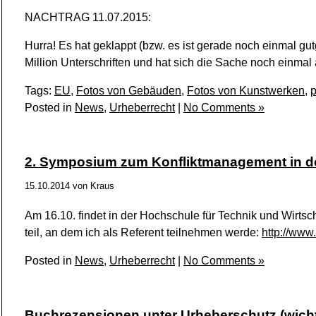
NACHTRAG 11.07.2015:
Hurra! Es hat geklappt (bzw. es ist gerade noch einmal g
Million Unterschriften und hat sich die Sache noch einmal 
Tags:
EU
,
Fotos von Gebäuden
,
Fotos von Kunstwerken
,
p
Posted in
News
,
Urheberrecht
|
No Comments »
2. Symposium zum Konfliktmanagement in der 
15.10.2014
von
Kraus
Am 16.10. findet in der Hochschule für Technik und Wirtsc
teil, an dem ich als Referent teilnehmen werde:
http://ww
Posted in
News
,
Urheberrecht
|
No Comments »
Buchrezensionen unter Urheberschutz (wicht