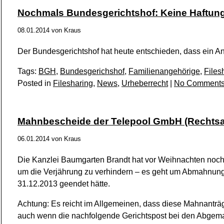
Nochmals Bundesgerichtshof: Keine Haftung 
08.01.2014
von
Kraus
Der Bundesgerichtshof hat heute entschieden, dass ein Ans
Tags:
BGH
,
Bundesgerichshof
,
Familienangehörige
,
Files
Posted in
Filesharing
,
News
,
Urheberrecht
|
No Comments
Mahnbescheide der Telepool GmbH (Rechtsa
06.01.2014
von
Kraus
Die Kanzlei Baumgarten Brandt hat vor Weihnachten noch
um die Verjährung zu verhindern – es geht um Abmahnunge
31.12.2013 geendet hätte.
Achtung: Es reicht im Allgemeinen, dass diese Mahnanträg
auch wenn die nachfolgende Gerichtspost bei den Abgema