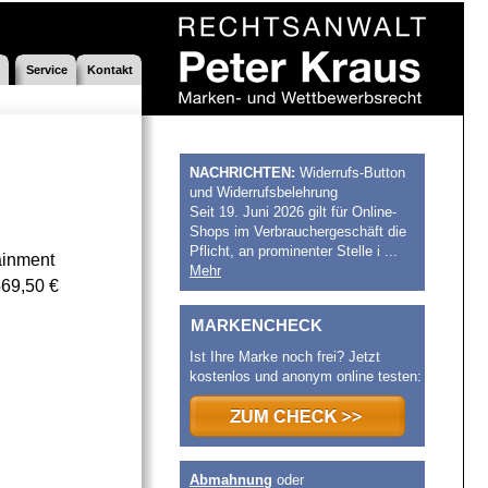
Service
Kontakt
NACHRICHTEN:
Widerrufs-Button
und Widerrufsbelehrung
Seit 19. Juni 2026 gilt für Online-
Shops im Verbrauchergeschäft die
Pflicht, an prominenter Stelle i ...
ainment
Mehr
569,50 €
MARKENCHECK
Ist Ihre Marke noch frei? Jetzt
kostenlos und anonym online testen:
Abmahnung
oder