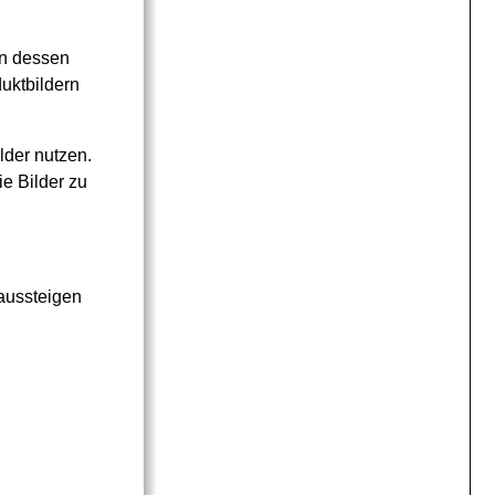
an dessen
duktbildern
lder nutzen.
ie Bilder zu
aussteigen