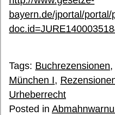
http://www.gesetze-
bayern.de/jportal/porta
doc.id=JURE140003518
Tags:
Buchrezensionen
München I
,
Rezensione
Urheberrecht
Posted in
Abmahnwarnu