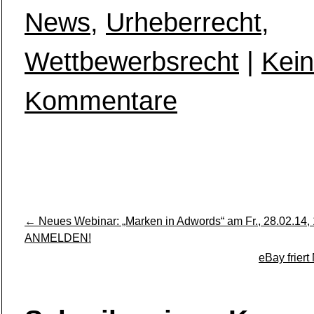
News
,
Urheberrecht
,
Wettbewerbsrecht
|
Kei
zu
Kommentare
Buchrezensionen
unter
Urheberschutz
(wichtig
für
Online-
Buchhändler)
←
Neues Webinar: „Marken in Adwords“ am Fr., 28.02.14,
ANMELDEN!
eBay friert