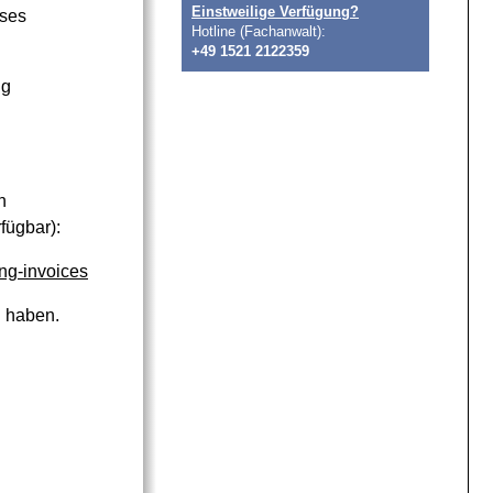
Einstweilige Verfügung?
eses
Hotline (Fachanwalt):
+49 1521 2122359
ng
n
fügbar):
ng-invoices
n haben.