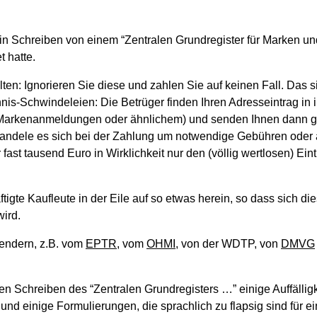
ein Schreiben von einem “Zentralen Grundregister für Marken un
 hatte.
n: Ignorieren Sie diese und zahlen Sie auf keinen Fall. Das s
is-Schwindeleien: Die Betrüger finden Ihren Adresseintrag in 
, Markenanmeldungen oder ähnlichem) und senden Ihnen dann g
handele es sich bei der Zahlung um notwendige Gebühren oder 
ast tausend Euro in Wirklichkeit nur den (völlig wertlosen) Eint
igte Kaufleute in der Eile auf so etwas herein, so dass sich di
wird.
sendern, z.B. vom
EPTR
, vom
OHMI
, von der WDTP, von
DMVG
en Schreiben des “Zentralen Grundregisters …” einige Auffälligk
nd einige Formulierungen, die sprachlich zu flapsig sind für e