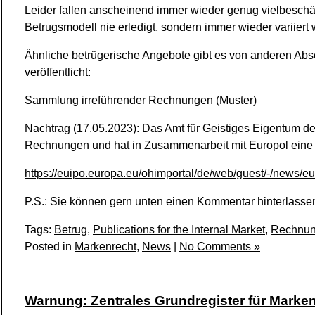
Leider fallen anscheinend immer wieder genug vielbeschäft
Betrugsmodell nie erledigt, sondern immer wieder variiert 
Ähnliche betrügerische Angebote gibt es von anderen Ab
veröffentlicht:
Sammlung irreführender Rechnungen (Muster)
Nachtrag (17.05.2023): Das Amt für Geistiges Eigentum de
Rechnungen und hat in Zusammenarbeit mit Europol eine Ve
https://euipo.europa.eu/ohimportal/de/web/guest/-/news/
P.S.: Sie können gern unten einen Kommentar hinterlassen
Tags:
Betrug
,
Publications for the Internal Market
,
Rechnu
Posted in
Markenrecht
,
News
|
No Comments »
Warnung: Zentrales Grundregister für Marke