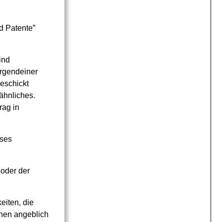
d Patente”
ind
irgendeiner
eschickt
ähnliches.
rag in
eses
oder der
eiten, die
inen angeblich