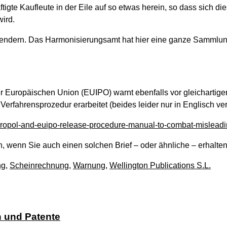
igte Kaufleute in der Eile auf so etwas herein, so dass sich di
wird.
sendern. Das Harmonisierungsamt hat hier eine ganze Sammlu
r Europäischen Union (EUIPO) warnt ebenfalls vor gleichartige
rfahrensprozedur erarbeitet (beides leider nur in Englisch ver
europol-and-euipo-release-procedure-manual-to-combat-misleadi
, wenn Sie auch einen solchen Brief – oder ähnliche – erhalte
ng
,
Scheinrechnung
,
Warnung
,
Wellington Publications S.L.
n und Patente