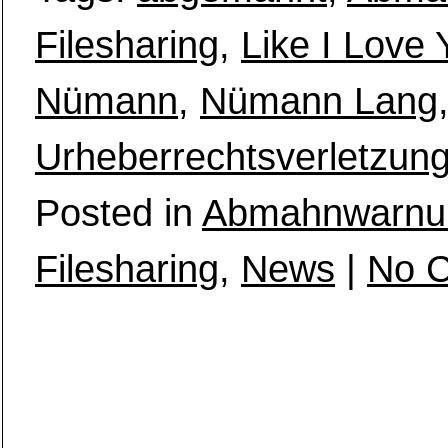
Filesharing
,
Like I Love 
Nümann
,
Nümann Lang
Urheberrechtsverletzun
Posted in
Abmahnwarnu
Filesharing
,
News
|
No 