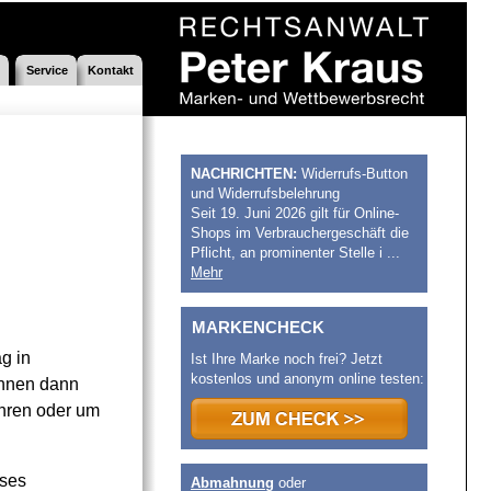
Service
Kontakt
NACHRICHTEN:
Widerrufs-Button
und Widerrufsbelehrung
Seit 19. Juni 2026 gilt für Online-
Shops im Verbrauchergeschäft die
Pflicht, an prominenter Stelle i ...
Mehr
MARKENCHECK
g in
Ist Ihre Marke noch frei? Jetzt
kostenlos und anonym online testen:
Ihnen dann
ühren oder um
eses
Abmahnung
oder