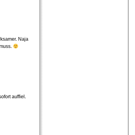
rksamer. Naja
 muss.
fort auffiel.