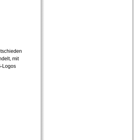
ntschieden
elt, mit
G-Logos