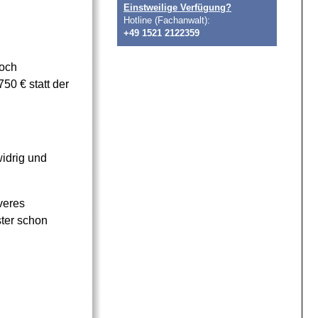
Einstweilige Verfügung?
Hotline (Fachanwalt):
+49 1521 2122359
noch
0 € statt der
idrig und
iveres
ter schon