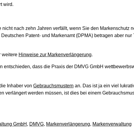
t wird.
ke nicht nach zehn Jahren verfällt, wenn Sie den Markenschutz 
 Deutschen Patent- und Markenamt (DPMA) betragen aber nur 75
r weitere
Hinweise zur Markenverlängerung
.
chen entschieden, dass die Praxis der DMVG GmbH wettbewerbsw
die Inhaber von
Gebrauchsmustern
an. Das ist ja ein viel lukrat
en verlängert werden müssen, ist dies bei einem Gebrauchsmus
altung GmbH
,
DMVG
,
Markenverlängerung
,
Markenverwaltung