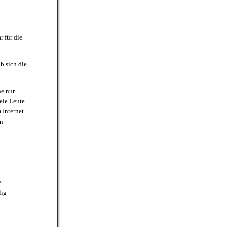
r für die
b sich die
he nur
iele Leute
 Internet
en
e
lig