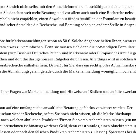
wenn Sie sich nicht selbst mit den Anmeldeformularen beschäftigen möchten; aber
n Sie daneben weit mehr Beratung und vor allem auch noch eine Recherche nebst
shalb nicht empfehlen, einen Anwalt nur für das Ausfüllen der Formulare zu beauft
sländischer Anmelder, die Recherche und Beratung schon an anderer Stelle in Anspr
ote für Markenanmeldungen schon ab 50 €. Solche Angebote helfen Ihnen, wenn es
ram etwas zu vereinfachen. Denn sie müssen sich dann die notwendigen Formulare 
tern (zum Beispiel Deutsches Patent- und Markenamt oder Europäisches Amt für ge
en und dort die dazugehörigen Ratgeber durchlesen. Allerdings wird in solchen 
rabrecherche enthalten sein. Da heißt für Sie, dass ein recht großes Abmahnrisiko
ch die Abmahnungsgefahr gerade durch die Markenanmeldung womöglich noch erhö
 Ihrer Fragen zur Markenanmeldung und Hinweise auf Risiken und auf die zweckm
kann auf eine umfangreiche anwaltliche Beratung gefahrlos verzichtet werden. Der
 schon vor der Recherche, sofern Sie noch nicht wissen, ob die Marke überhaupt
d nach welchen ähnlichen Produkten/Firmen Sie vorab recherchieren müssen (ein un
eunternehmen ist hinausgeworfenes Geld, denn es ist sinnlos, einen ohnehin untau
 lassen oder nach den falschen Produkten recherchieren zu lassen). Spätestens bei d