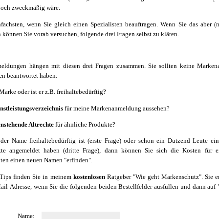
noch zweckmäßig wäre.
nfachsten, wenn Sie gleich einen Spezialisten beauftragen. Wenn Sie das aber (
können Sie vorab versuchen, folgende drei Fragen selbst zu klären.
eldungen hängen mit diesen drei Fragen zusammen. Sie sollten keine Marke
gen beantwortet haben:
arke oder ist er z.B. freihaltebedürftig?
stleistungsverzeichnis
für meine Markenanmeldung aussehen?
nstehende Altrechte
für ähnliche Produkte?
 der Name freihaltebedürftig ist (erste Frage) oder schon ein Dutzend Leute ei
kte angemeldet haben (dritte Frage), dann können Sie sich die Kosten für e
lten einen neuen Namen "erfinden".
 Tips finden Sie in meinem
kostenlosen
Ratgeber "Wie geht Markenschutz". Sie er
l-Adresse, wenn Sie die folgenden beiden Bestellfelder ausfüllen und dann auf 
Name: