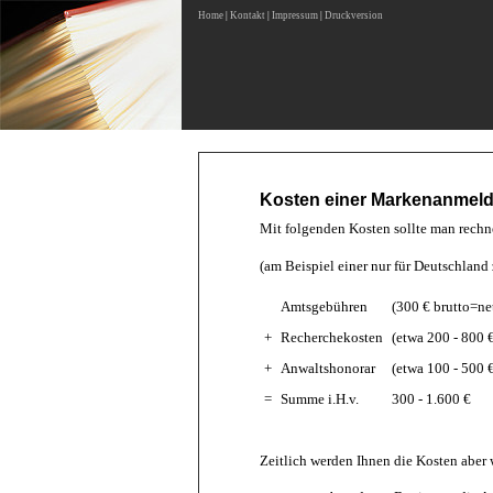
Home
|
Kontakt
|
Impressum
|
Druckversion
.
Kosten einer Markenanmeldu
Mit folgenden Kosten sollte man rech
(am Beispiel einer nur für Deutschland
Amtsgebühren
(300 € brutto=net
+
Recherchekosten
(etwa 200 - 800 
+
Anwaltshonorar
(etwa 100 - 500 €
=
Summe i.H.v.
300 - 1.600 €
Zeitlich werden Ihnen die Kosten aber