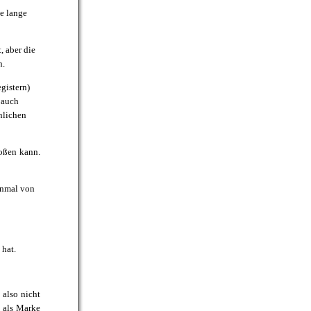
ne lange
, aber die
n.
gistern)
 auch
nlichen
oßen kann.
inmal von
 hat.
 also nicht
t als Marke