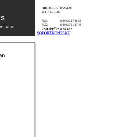
FRIEDRICHSTRASSE
95
10117
BERLIN
FON:
(030) 20 67 98 53
FAX:
(030) 20 91 17 43
SOFORTKONTAKT
en