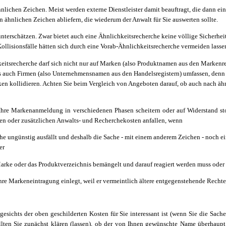
nlichen Zeichen. Meist werden externe Dienstleister damit beauftragt, die dann ei
n ähnlichen Zeichen abliefern, die wiederum der Anwalt für Sie auswerten sollte.
unterschätzen. Zwar bietet auch eine Ähnlichkeitsrecherche keine völlige Sicherheit
ollisionsfälle hätten sich durch eine Vorab-Ähnlichkeitsrecherche vermeiden lasse
tsrecherche darf sich nicht nur auf Marken (also Produktnamen aus den Markenre
s auch Firmen (also Unternehmensnamen aus den Handelsregistern) umfassen, denn
n kollidieren. Achten Sie beim Vergleich von Angeboten darauf, ob auch nach äh
Ihre Markenanmeldung in verschiedenen Phasen scheitern oder auf Widerstand st
eren oder zusätzlichen Anwalts- und Recherchekosten anfallen, wenn
he ungünstig ausfällt und deshalb die Sache - mit einem anderem Zeichen - noch e
er
Marke oder das Produktverzeichnis bemängelt und darauf reagiert werden muss oder
hre Markeneintragung einlegt, weil er vermeintlich ältere entgegenstehende Rechte
chts der oben geschilderten Kosten für Sie interessant ist (wenn Sie die Sache
ollten Sie zunächst klären (lassen), ob der von Ihnen gewünschte Name überhaup