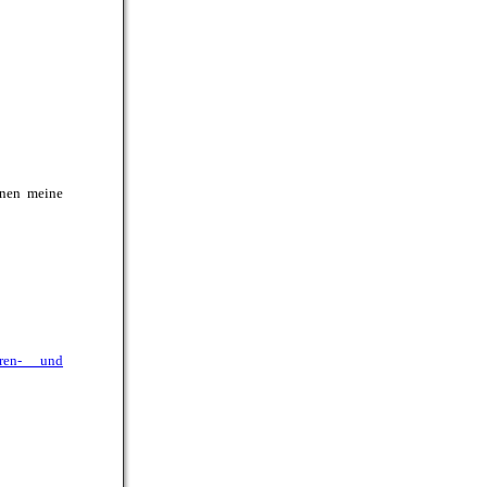
hnen meine
ren- und