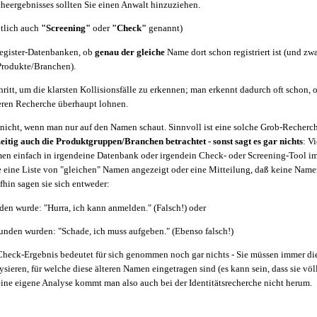
eergebnisses sollten Sie einen Anwalt hinzuziehen.
tlich auch
"Screening"
oder
"Check"
genannt)
Register-Datenbanken, ob
genau der gleiche
Name dort schon registriert ist (und zwa
Produkte/Branchen).
chritt, um die klarsten Kollisionsfälle zu erkennen; man erkennt dadurch oft schon, o
eren Recherche überhaupt lohnen.
 nicht, wenn man nur auf den Namen schaut. Sinnvoll ist eine solche Grob-Recherc
itig auch die Produktgruppen/Branchen betrachtet - sonst sagt es gar nichts
: V
n einfach in irgendeine Datenbank oder irgendein Check- oder Screening-Tool im
eine Liste von "gleichen" Namen angezeigt oder eine Mitteilung, daß keine Nam
hin sagen sie sich entweder:
en wurde: "Hurra, ich kann anmelden." (Falsch!) oder
unden wurden: "Schade, ich muss aufgeben." (Ebenso falsch!)
s Check-Ergebnis bedeutet für sich genommen noch gar nichts - Sie müssen immer di
ieren, für welche diese älteren Namen eingetragen sind (es kann sein, dass sie völ
eine eigene Analyse kommt man also auch bei der Identitätsrecherche nicht herum.