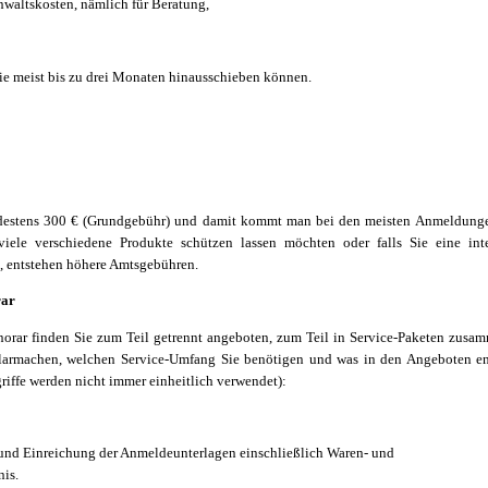
waltskosten, nämlich für Beratung,
Sie meist bis zu drei Monaten hinausschieben können.
destens 300 € (Grundgebühr) und damit kommt man bei den meisten Anmeldunge
iele verschiedene Produkte schützen lassen möchten oder falls Sie eine inte
 entstehen höhere Amtsgebühren.
rar
rar finden Sie zum Teil getrennt angeboten, zum Teil in Service-Paketen zusam
klarmachen, welchen Service-Umfang Sie benötigen und was in den Angeboten ent
iffe werden nicht immer einheitlich verwendet):
und Einreichung der Anmeldeunterlagen einschließlich Waren- und
nis.