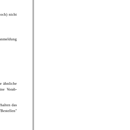
noch) nicht
nanmeldung
ne ähnliche
ine Vorab-
halten das
"Bestellen"