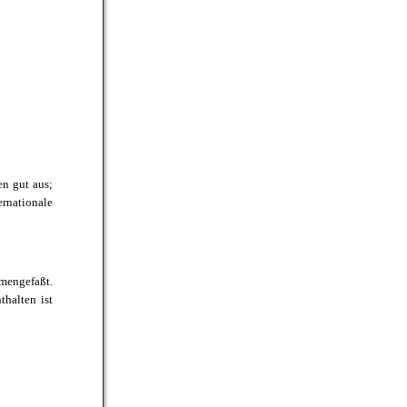
n gut aus;
rnationale
mengefaßt.
halten ist