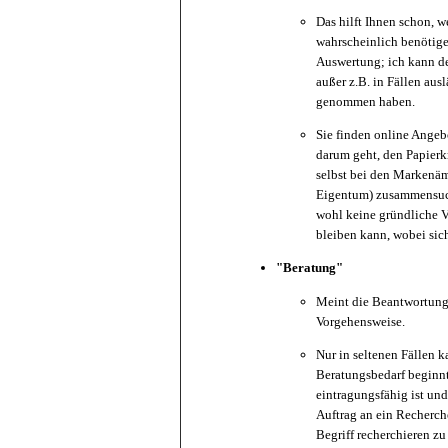
Das hilft Ihnen schon, 
wahrscheinlich benötige
Auswertung; ich kann de
außer z.B. in Fällen au
genommen haben.
Sie finden online Angeb
darum geht, den Papierk
selbst bei den Markenäm
Eigentum) zusammensuch
wohl keine gründliche Vo
bleiben kann, wobei si
"Beratung"
Meint die Beantwortung
Vorgehensweise.
Nur in seltenen Fällen 
Beratungsbedarf beginnt
eintragungsfähig ist un
Auftrag an ein Recherch
Begriff recherchieren zu