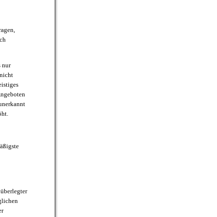
ragen,
uch
 nur
nicht
istiges
Angeboten
 unerkannt
ht.
äßigste
überlegter
glichen
er