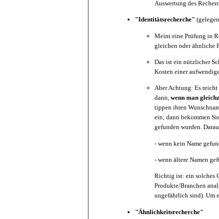
Auswertung des Recherch
"Identitätsrecherche"
(gelegen
Meint eine Prüfung in 
gleichen oder ähnliche 
Das ist ein nützlicher S
Kosten einer aufwendig
Aber Achtung: Es reicht
dann,
wenn man gleichze
tippen ihren Wunschname
ein; dann bekommen Sie 
gefunden wurden. Darauf
- wenn kein Name gefund
- wenn ältere Namen gef
Richtig ist: ein solche
Produkte/Branchen analys
ungefährlich sind). Um 
"Ähnlichkeitsrecherche"