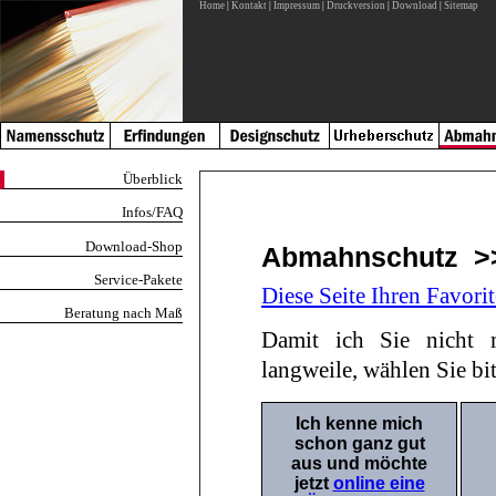
Home
|
Kontakt
|
Impressum
|
Druckversion
|
Download
|
Sitemap
Überblick
Infos/FAQ
Download-Shop
Abmahnschutz >>
Service-Pakete
Diese Seite Ihren Favori
Beratung nach Maß
Damit ich Sie nicht 
langweile, wählen Sie bitt
Ich kenne mich
schon ganz gut
aus und möchte
jetzt
online eine