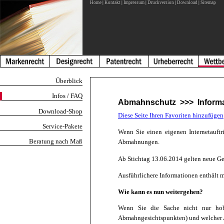
Home
|
Kontakt
|
Impressum
|
Druckversion
|
Download
|
Sitemap
Überblick
Infos / FAQ
Abmahnschutz >>> Informati
Download-Shop
Diese Seite Ihren Favoriten hinzufügen
Service-Pakete
Wenn Sie einen eigenen Internetauftri
Beratung nach Maß
Abmahnungen.
Ab Stichtag 13.06.2014 gelten neue Ge
Ausführlichere Informationen enthält m
Wie kann es nun weitergehen?
Wenn Sie die Sache nicht nur hobby
Abmahngesichtspunkten) und welcher