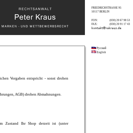
FRIEDRICHSTRASSE
95
10117
BERLIN
FON:
(030) 20 67 98 53
FAX:
(030) 20 91 17 43
Русский
English
lichen Vorgaben entspricht - sonst drohen
belehrungen, AGB) drohen Abmahnungen.
m Zustand Ihr Shop derzeit ist (unter