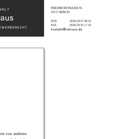
FRIEDRICHSTRASSE
95
10117
BERLIN
FON:
(030) 20 67 98 53
FAX:
(030) 20 91 17 43
chte von anderen