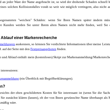
d an jeder Ware der Name angebracht ist, so wird der drohende Schaden schnell h
ines solchen Kollisionsfalles vorab so weit wie möglich verringern, also nicht 
genannten "weichen" Schäden: wenn Sie Ihren Namen später ändern müss
e Kunden werden Sie unter Ihrem alten Namen nicht mehr finden, weil Sie 
 Ablauf einer Markenrecherche
meldungen
auskennen, so können Sie verdichtete Informationen über meine Leist
. auf der Seite mit den
Festpreisangeboten
finden.
en und Ablauf enthält mein (kostenloses) Skript zur Markenanmeldung/Markenrech
 interessieren:
rkenanmeldung
(ein Überblick mit Begriffserklärungen).
en?
ichts der oben geschilderten Kosten für Sie interessant ist (wenn Sie die Sache
n Sie zunächst klären (lassen), ob der von Ihnen gewünschte Name überhaupt als
kmäßig wäre.