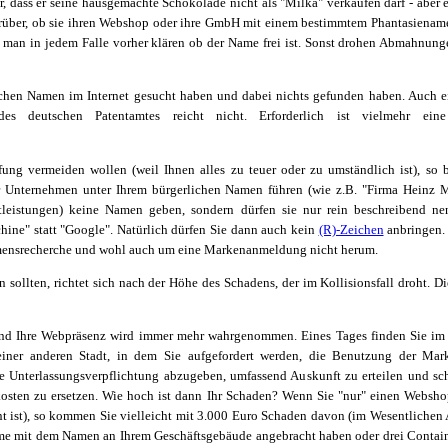
r, dass er seine hausgemachte Schokolade nicht als "Milka" verkaufen darf - aber e
über, ob sie ihren Webshop oder ihre GmbH mit einem bestimmtem Phantasiename
 man in jedem Falle vorher klären ob der Name frei ist. Sonst drohen Abmahnung
ischen Namen im Internet gesucht haben und dabei nichts gefunden haben. Auch e
 deutschen Patentamtes reicht nicht. Erforderlich ist vielmehr eine 
ung vermeiden wollen (weil Ihnen alles zu teuer oder zu umständlich ist), so b
r Unternehmen unter Ihrem bürgerlichen Namen führen (wie z.B. "Firma Heinz M
tleistungen) keine Namen geben, sondern dürfen sie nur rein beschreibend nen
hine" statt "Google". Natürlich dürfen Sie dann auch kein
(R)-Zeichen
anbringen. 
ensrecherche und wohl auch um eine Markenanmeldung nicht herum.
 sollten, richtet sich nach der Höhe des Schadens, der im Kollisionsfall droht. D
und Ihre Webpräsenz wird immer mehr wahrgenommen. Eines Tages finden Sie im 
einer anderen Stadt, in dem Sie aufgefordert werden, die Benutzung der Mar
hrte Unterlassungsverpflichtung abzugeben, umfassend Auskunft zu erteilen und s
kosten zu ersetzen. Wie hoch ist dann Ihr Schaden? Wenn Sie "nur" einen Websho
nt ist), so kommen Sie vielleicht mit 3.000 Euro Schaden davon (im Wesentliche
me mit dem Namen an Ihrem Geschäftsgebäude angebracht haben oder drei Contain