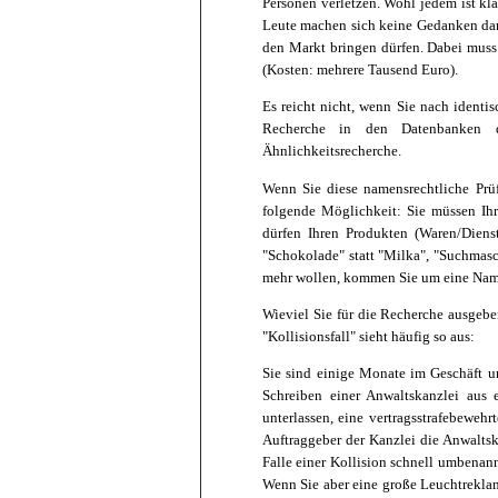
Personen verletzen. Wohl jedem ist kla
Leute machen sich keine Gedanken dar
den Markt bringen dürfen. Dabei muss
(Kosten: mehrere Tausend Euro).
Es reicht nicht, wenn Sie nach ident
Recherche in den Datenbanken des
Ähnlichkeitsrecherche.
Wenn Sie diese namensrechtliche Prüf
folgende Möglichkeit: Sie müssen Ih
dürfen Ihren Produkten (Waren/Diens
"Schokolade" statt "Milka", "Suchmasc
mehr wollen, kommen Sie um eine Nam
Wieviel Sie für die Recherche ausgeben
"Kollisionsfall" sieht häufig so aus:
Sie sind einige Monate im Geschäft 
Schreiben einer Anwaltskanzlei aus 
unterlassen, eine vertragsstrafebewe
Auftraggeber der Kanzlei die Anwalts
Falle einer Kollision schnell umbenan
Wenn Sie aber eine große Leuchtrekla