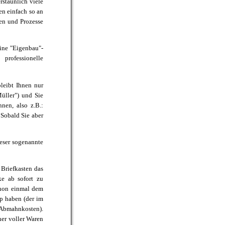
rstaunlich viele
n einfach so an
en und Prozesse
ine "Eigenbau"-
professionelle
leibt Ihnen nur
üller") und Sie
nen, also z.B.:
Sobald Sie aber
ieser sogenannte
Briefkasten das
ke ab sofort zu
chon einmal dem
p haben (der im
n Abmahnkosten).
er voller Waren